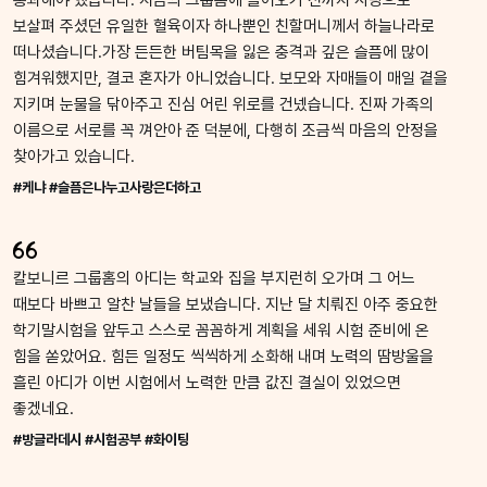
통과해야 했습니다. 지금의 그룹홈에 들어오기 전까지 사랑으로
보살펴 주셨던 유일한 혈육이자 하나뿐인 친할머니께서 하늘나라로
떠나셨습니다.가장 든든한 버팀목을 잃은 충격과 깊은 슬픔에 많이
힘겨워했지만, 결코 혼자가 아니었습니다. 보모와 자매들이 매일 곁을
지키며 눈물을 닦아주고 진심 어린 위로를 건넸습니다. 진짜 가족의
이름으로 서로를 꼭 껴안아 준 덕분에, 다행히 조금씩 마음의 안정을
찾아가고 있습니다.
#케냐 #슬픔은나누고사랑은더하고
칼보니르 그룹홈의 아디는 학교와 집을 부지런히 오가며 그 어느
때보다 바쁘고 알찬 날들을 보냈습니다. 지난 달 치뤄진 아주 중요한
학기말시험을 앞두고 스스로 꼼꼼하게 계획을 세워 시험 준비에 온
힘을 쏟았어요. 힘든 일정도 씩씩하게 소화해 내며 노력의 땀방울을
흘린 아디가 이번 시험에서 노력한 만큼 값진 결실이 있었으면
좋겠네요.
#방글라데시 #시험공부 #화이팅