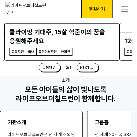
후원하기
클라이밍 기대주, 15살 혁준이의 꿈을
응원해주세요
12
교육지원
국내
북한이탈주민
해피빈
교육지
←
→
2/6
PREV
NEXT
소개
모든 아이들의 삶이 빛나도록
라이프오브더칠드런이 함께합니다.
기관소개
그룹홈
라이프오브더칠드런은 전 세계 소외된
전 세계 20개국 38개 