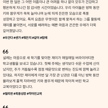
이번 한 달은 그 어떤 아픔이나 큰 어려움 하나 없이 모두가 건강하고
평온하게 지나간 참 감사한 시간이었습니다. 우리 아이들은 방학 동안
키와 몸무게가 쑥쑥 늘어나며 눈에 띄게 든든한 모습으로 폭풍
성장하고 있어요. 특히 요즘은 무엇이든 함께 뭉쳐서 하는 그룹 활동에
재미를 붙이면서, 서로를 배려하는 예쁜 마음과 끈끈한 우애가 더욱
깊어졌답니다.
#우간다 #센가 #뭐든지 #같이 #함께
설레는 마음으로 새 학기를 맞이한 제이가 매일매일 버라이어티한
학교생활을 보내고 있습니다. 첫째 주에는 생각보다 쉬운 수업에 신이
났지만, 주가 거듭될수록 점점 매운맛으로 변하는 진도에 깜짝 놀라고
있대요. 하지만 제이에게 이번 달 가장 큰 난관은 다름 아닌 방학 동안
몰라보게 훌쩍 자라버린 키와 몸무게 때문에 작아져 버린 학교
교복이었다고 합니다.
#필리핀 #폭풍성장 #작아진교복