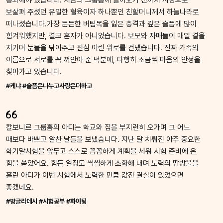
통과해야 했습니다. 지금의 그룹홈에 들어오기 전까지 사랑으로
보살펴 주셨던 유일한 혈육이자 하나뿐인 친할머니께서 하늘나라로
떠나셨습니다.가장 든든한 버팀목을 잃은 충격과 깊은 슬픔에 많이
힘겨워했지만, 결코 혼자가 아니었습니다. 보모와 자매들이 매일 곁을
지키며 눈물을 닦아주고 진심 어린 위로를 건넸습니다. 진짜 가족의
이름으로 서로를 꼭 껴안아 준 덕분에, 다행히 조금씩 마음의 안정을
찾아가고 있습니다.
#케냐 #슬픔은나누고사랑은더하고
칼보니르 그룹홈의 아디는 학교와 집을 부지런히 오가며 그 어느
때보다 바쁘고 알찬 날들을 보냈습니다. 지난 달 치뤄진 아주 중요한
학기말시험을 앞두고 스스로 꼼꼼하게 계획을 세워 시험 준비에 온
힘을 쏟았어요. 힘든 일정도 씩씩하게 소화해 내며 노력의 땀방울을
흘린 아디가 이번 시험에서 노력한 만큼 값진 결실이 있었으면
좋겠네요.
#방글라데시 #시험공부 #화이팅