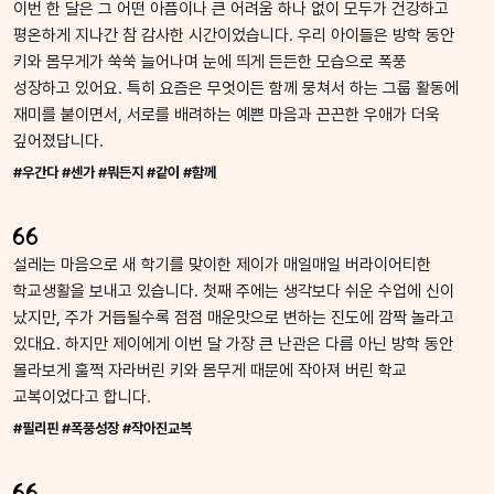
이번 한 달은 그 어떤 아픔이나 큰 어려움 하나 없이 모두가 건강하고
평온하게 지나간 참 감사한 시간이었습니다. 우리 아이들은 방학 동안
키와 몸무게가 쑥쑥 늘어나며 눈에 띄게 든든한 모습으로 폭풍
성장하고 있어요. 특히 요즘은 무엇이든 함께 뭉쳐서 하는 그룹 활동에
재미를 붙이면서, 서로를 배려하는 예쁜 마음과 끈끈한 우애가 더욱
깊어졌답니다.
#우간다 #센가 #뭐든지 #같이 #함께
설레는 마음으로 새 학기를 맞이한 제이가 매일매일 버라이어티한
학교생활을 보내고 있습니다. 첫째 주에는 생각보다 쉬운 수업에 신이
났지만, 주가 거듭될수록 점점 매운맛으로 변하는 진도에 깜짝 놀라고
있대요. 하지만 제이에게 이번 달 가장 큰 난관은 다름 아닌 방학 동안
몰라보게 훌쩍 자라버린 키와 몸무게 때문에 작아져 버린 학교
교복이었다고 합니다.
#필리핀 #폭풍성장 #작아진교복