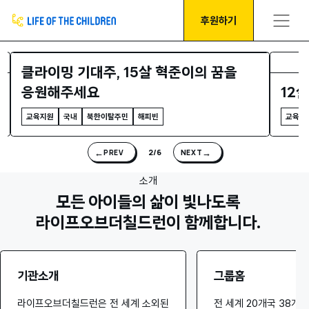
후원하기
클라이밍 기대주, 15살 혁준이의 꿈을
응원해주세요
12
교육지원
국내
북한이탈주민
해피빈
교육지
←
→
2/6
PREV
NEXT
소개
모든 아이들의 삶이 빛나도록
라이프오브더칠드런이 함께합니다.
기관소개
그룹홈
라이프오브더칠드런은 전 세계 소외된
전 세계 20개국 38개 