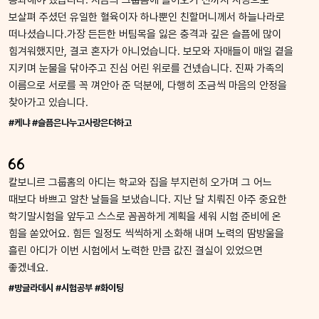
통과해야 했습니다. 지금의 그룹홈에 들어오기 전까지 사랑으로
보살펴 주셨던 유일한 혈육이자 하나뿐인 친할머니께서 하늘나라로
떠나셨습니다.가장 든든한 버팀목을 잃은 충격과 깊은 슬픔에 많이
힘겨워했지만, 결코 혼자가 아니었습니다. 보모와 자매들이 매일 곁을
지키며 눈물을 닦아주고 진심 어린 위로를 건넸습니다. 진짜 가족의
이름으로 서로를 꼭 껴안아 준 덕분에, 다행히 조금씩 마음의 안정을
찾아가고 있습니다.
#케냐 #슬픔은나누고사랑은더하고
칼보니르 그룹홈의 아디는 학교와 집을 부지런히 오가며 그 어느
때보다 바쁘고 알찬 날들을 보냈습니다. 지난 달 치뤄진 아주 중요한
학기말시험을 앞두고 스스로 꼼꼼하게 계획을 세워 시험 준비에 온
힘을 쏟았어요. 힘든 일정도 씩씩하게 소화해 내며 노력의 땀방울을
흘린 아디가 이번 시험에서 노력한 만큼 값진 결실이 있었으면
좋겠네요.
#방글라데시 #시험공부 #화이팅