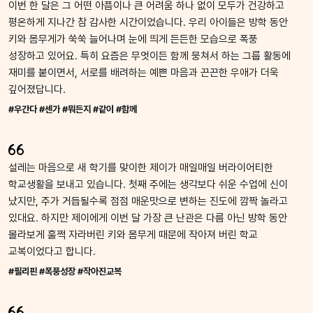
이번 한 달은 그 어떤 아픔이나 큰 어려움 하나 없이 모두가 건강하고
평온하게 지나간 참 감사한 시간이었습니다. 우리 아이들은 방학 동안
키와 몸무게가 쑥쑥 늘어나며 눈에 띄게 든든한 모습으로 폭풍
성장하고 있어요. 특히 요즘은 무엇이든 함께 뭉쳐서 하는 그룹 활동에
재미를 붙이면서, 서로를 배려하는 예쁜 마음과 끈끈한 우애가 더욱
깊어졌답니다.
#우간다 #센가 #뭐든지 #같이 #함께
설레는 마음으로 새 학기를 맞이한 제이가 매일매일 버라이어티한
학교생활을 보내고 있습니다. 첫째 주에는 생각보다 쉬운 수업에 신이
났지만, 주가 거듭될수록 점점 매운맛으로 변하는 진도에 깜짝 놀라고
있대요. 하지만 제이에게 이번 달 가장 큰 난관은 다름 아닌 방학 동안
몰라보게 훌쩍 자라버린 키와 몸무게 때문에 작아져 버린 학교
교복이었다고 합니다.
#필리핀 #폭풍성장 #작아진교복