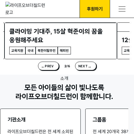
후원하기
클라이밍 기대주, 15살 혁준이의 꿈을
응원해주세요
12
교육지원
국내
북한이탈주민
해피빈
교육지
←
→
2/6
PREV
NEXT
소개
모든 아이들의 삶이 빛나도록
라이프오브더칠드런이 함께합니다.
기관소개
그룹홈
라이프오브더칠드런은 전 세계 소외된
전 세계 20개국 38개 