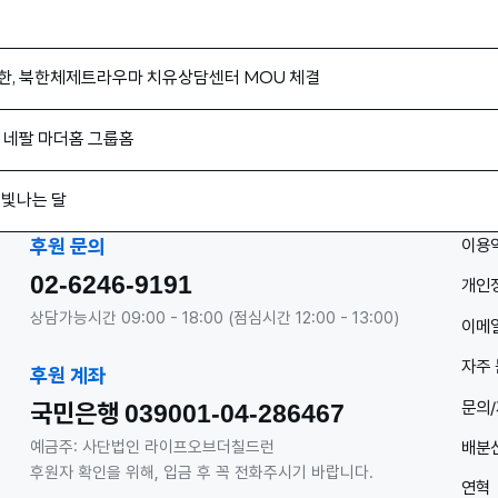
한, 북한체제트라우마 치유상담센터 MOU 체결
| 네팔 마더홈 그룹홈
두 빛나는 달
이용
후원 문의
02-6246-9191
개인
상담가능시간 09:00 - 18:00 (점심시간 12:00 - 13:00)
이메일
자주 
후원 계좌
문의
국민은행
039001-04-286467
배분
예금주: 사단법인 라이프오브더칠드런
후원자 확인을 위해, 입금 후 꼭 전화주시기 바랍니다.
연혁