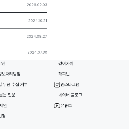
2026.02.03
2024.10.21
2024.08.27
2024.07.30
약관
같이가치
정보처리방침
해피빈
 무단 수집 거부
인스타그램
묻는 질문
네이버 블로그
/제안
유튜브
신청