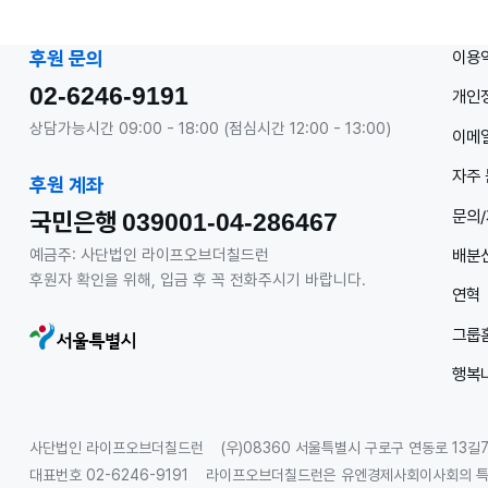
이용
후원 문의
02-6246-9191
개인
상담가능시간 09:00 - 18:00 (점심시간 12:00 - 13:00)
이메일
자주 
후원 계좌
문의
국민은행
039001-04-286467
배분
예금주: 사단법인 라이프오브더칠드런
후원자 확인을 위해, 입금 후 꼭 전화주시기 바랍니다.
연혁
그룹
행복
사단법인 라이프오브더칠드런
(우)08360 서울특별시 구로구 연동로 13길7
대표번호 02-6246-9191
라이프오브더칠드런은 유엔경제사회이사회의 특