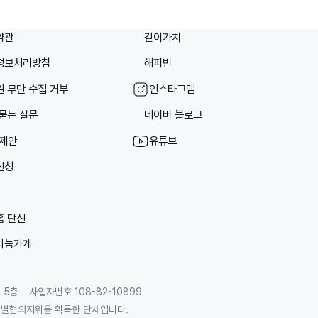
약관
같이가치
정보처리방침
해피빈
 무단 수집 거부
인스타그램
묻는 질문
네이버 블로그
/제안
유튜브
신청
홈 단신
나눔가게
 5층
사업자번호 108-82-10899
별협의지위를 획득한 단체입니다.