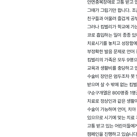
안면중복장애로 고통 받고 있
그때가 그립기만 합니다. 조
친구들과 어울려 즐겁게 공
그러나 킴벌리가 학교에 가는
코로 흡입하는 일이 종종 있
치료시기를 놓치고 성장함에 
부정확한 발음 문제로 언어 
킴벌리의 가족은 모두 9명으
교육과 생활비를 충당하고 있
수술비 장만은 엄두조차 못 
받으며 살 수 밖에 없는 킴
구순구개열은 800명중 1명
치료로 정상인과 같은 생활이
수술이 가능하며 언어, 치아
있으므로 시기에 맞는 치료 
고통 받고 있는 어린이들에
캠페인을 진행하고 있습니다