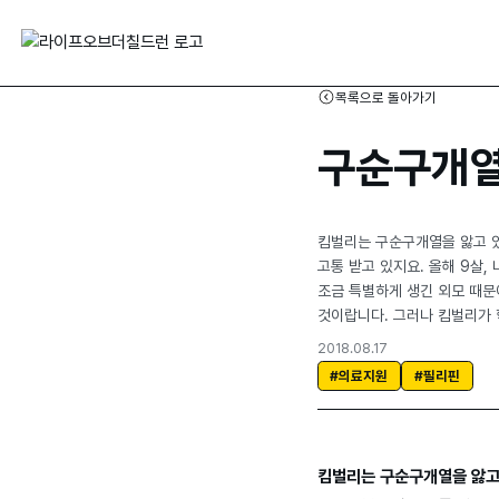
목록으로 돌아가기
구순구개열
킴벌리는 구순구개열을 앓고 
고통 받고 있지요. 올해 9살,
조금 특별하게 생긴 외모 때문
것이랍니다. 그러나 킴벌리가 학
2018.08.17
#의료지원
#필리핀
킴벌리는 구순구개열을 앓고