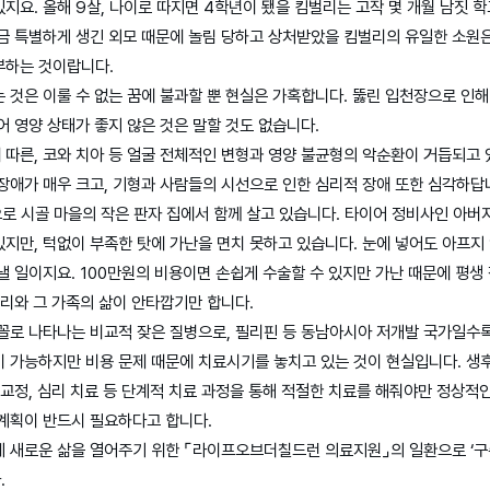
지요. 올해 9살, 나이로 따지면 4학년이 됐을 킴벌리는 고작 몇 개월 남짓 
금 특별하게 생긴 외모 때문에 놀림 당하고 상처받았을 킴벌리의 유일한 소원은
부하는 것이랍니다.
 것은 이룰 수 없는 꿈에 불과할 뿐 현실은 가혹합니다. 뚫린 입천장으로 인해
어 영양 상태가 좋지 않은 것은 말할 것도 없습니다.
따른, 코와 치아 등 얼굴 전체적인 변형과 영양 불균형의 악순환이 거듭되고 
장애가 매우 크고, 기형과 사람들의 시선으로 인한 심리적 장애 또한 심각하답
로 시골 마을의 작은 판자 집에서 함께 살고 있습니다. 타이어 정비사인 아버
지만, 턱없이 부족한 탓에 가난을 면치 못하고 있습니다. 눈에 넣어도 아프지
낼 일이지요. 100만원의 비용이면 손쉽게 수술할 수 있지만 가난 때문에 평생
벌리와 그 가족의 삶이 안타깝기만 합니다.
꼴로 나타나는 비교적 잦은 질병으로, 필리핀 등 동남아시아 저개발 국가일수록
 가능하지만 비용 문제 때문에 치료시기를 놓치고 있는 것이 현실입니다. 생후
 교정, 심리 치료 등 단계적 치료 과정을 통해 적절한 치료를 해줘야만 정상적
계획이 반드시 필요하다고 합니다.
게 새로운 삶을 열어주기 위한 ⌜라이프오브더칠드런 의료지원⌟의 일환으로 ‘구
.