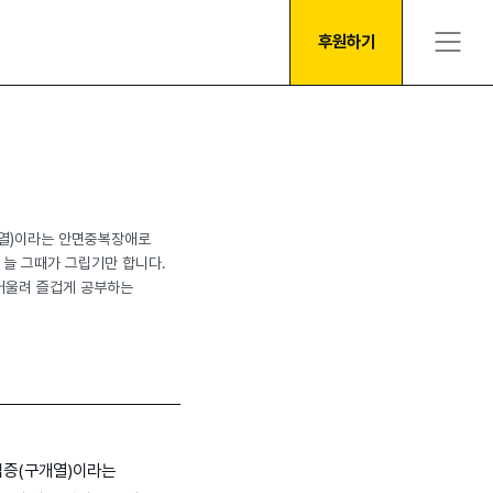
후원하기
개열)이라는 안면중복장애로
 늘 그때가 그립기만 합니다.
 어울려 즐겁게 공부하는
림증(구개열)이라는