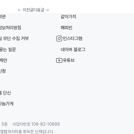
⇽ 이전글
다음글 ⇾
약관
같이가치
정보처리방침
해피빈
 무단 수집 거부
인스타그램
묻는 질문
네이버 블로그
/제안
유튜브
신청
홈 단신
나눔가게
 5층
사업자번호 108-82-10899
별협의지위를 획득한 단체입니다.