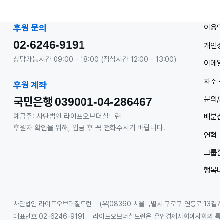
이용
후원 문의
02-6246-9191
개인
상담가능시간 09:00 - 18:00 (점심시간 12:00 - 13:00)
이메일
자주 
후원 계좌
문의
국민은행
039001-04-286467
배분
예금주: 사단법인 라이프오브더칠드런
후원자 확인을 위해, 입금 후 꼭 전화주시기 바랍니다.
연혁
그룹
행복
사단법인 라이프오브더칠드런
(우)08360 서울특별시 구로구 연동로 13길7
대표번호 02-6246-9191
라이프오브더칠드런은 유엔경제사회이사회의 특