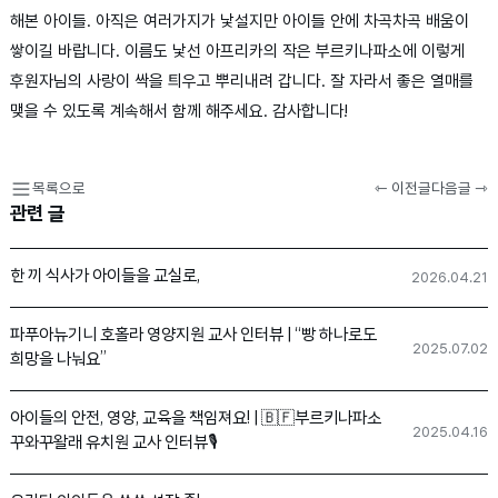
해본 아이들. 아직은 여러가지가 낯설지만 아이들 안에 차곡차곡 배움이
쌓이길 바랍니다. 이름도 낯선 아프리카의 작은 부르키나파소에 이렇게
후원자님의 사랑이 싹을 틔우고 뿌리내려 갑니다. 잘 자라서 좋은 열매를
맺을 수 있도록 계속해서 함께 해주세요. 감사합니다!
목록으로
⇽ 이전글
다음글 ⇾
관련 글
한 끼 식사가 아이들을 교실로,
2026.04.21
파푸아뉴기니 호홀라 영양지원 교사 인터뷰 | “빵 하나로도
2025.07.02
희망을 나눠요”
아이들의 안전, 영양, 교육을 책임져요! | 🇧🇫부르키나파소
2025.04.16
꾸와꾸왈래 유치원 교사 인터뷰🎙️