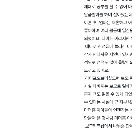
제대로 공부를 할 수 없어 
날품팔이를 하며 살아왔는데요
이혼 후, 엄마는 재혼하고 
좋아하며 여러 활동에 열심을
되었어요. 나이는 어리지만 
데바끼 친정집에 놀러간 마
각자 안타까운 사연이 있지만
정도로 성적도 많이 올랐어요
느끼고 있어요.
라이프오브더칠드런 보모 
사실 데바끼는 보모로 일하기
혼자 책도 읽을 수 있게 되
수 있다는 사실에 큰 자부심
마더홈 아이들이 언젠가는 네
만들어 온 것처럼 마더홈 아
보모워크샵에서 나눠준 단체