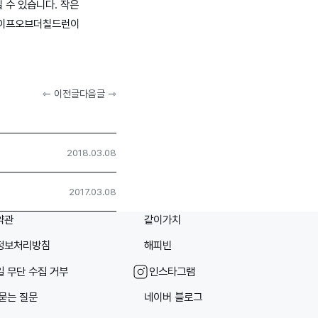
 수 있습니다. 작은
 라이프오브더칠드런이
⇽ 이전글
다음글 ⇾
2018.03.08
2017.03.08
약관
같이가치
정보처리방침
해피빈
 무단 수집 거부
인스타그램
묻는 질문
네이버 블로그