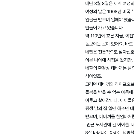
매년 3월 8일은 세계 여성
여성의 날은 1908년 미국
임금을 받으며 일해야 했습니
만들어 가고 있습니다.
약 110년이 흐른 지금, 
돋보이는 곳이 있어요. 바로
네팔은 전통적으로 남아선호사
이른 나이에 시집을 왔지만,
네팔의 환경상 데바끼는 남의
식이었죠.
그러던 데바끼와 라이프오브더
돌봄을 받을 수 없는 아동에
이루고 살아갑니다. 아이들은
평생 남의 집 일만 해주던 
받으며, 데바끼를 친엄마처럼
인근 도서관에 간 아이들. 
8살 바버나는 아빠는 행방불