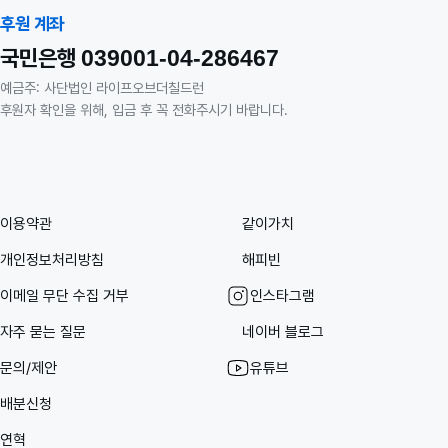
후원 계좌
국민은행
039001-04-286467
예금주: 사단법인 라이프오브더칠드런
후원자 확인을 위해, 입금 후 꼭 전화주시기 바랍니다.
이용약관
같이가치
개인정보처리방침
해피빈
이메일 무단 수집 거부
인스타그램
자주 묻는 질문
네이버 블로그
문의/제안
유튜브
배분신청
연혁