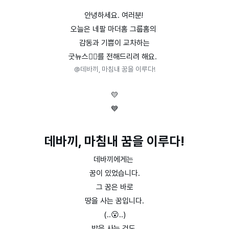
안녕하세요. 여러분!
오늘은 네팔 마더홈 그룹홈의
감동과 기쁨이 교차하는
굿뉴스👍🏻를 전해드리려 해요.
@데바끼, 마침내 꿈을 이루다!
💛
💙
데바끼, 마침내 꿈을 이루다!
데바끼에게는
꿈이 있었습니다.
그 꿈은 바로
땅을 사는 꿈입니다.
(..😮..)
밭을 사는 것도,