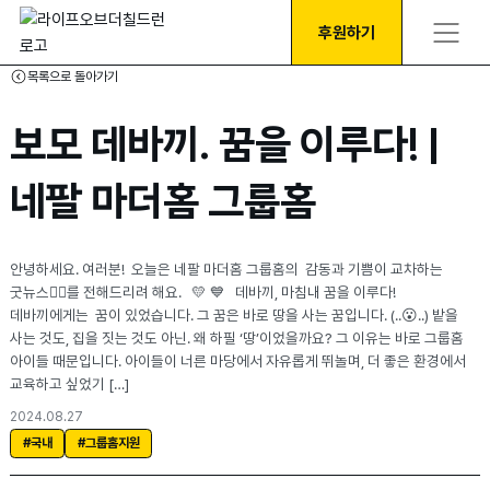
후원하기
목록으로 돌아가기
보모 데바끼. 꿈을 이루다! |
네팔 마더홈 그룹홈
안녕하세요. 여러분! 오늘은 네팔 마더홈 그룹홈의 감동과 기쁨이 교차하는
굿뉴스👍🏻를 전해드리려 해요. 💛 💙 데바끼, 마침내 꿈을 이루다!
데바끼에게는 꿈이 있었습니다. 그 꿈은 바로 땅을 사는 꿈입니다. (..😮..) 밭을
사는 것도, 집을 짓는 것도 아닌. 왜 하필 ‘땅’이었을까요? 그 이유는 바로 그룹홈
아이들 때문입니다. 아이들이 너른 마당에서 자유롭게 뛰놀며, 더 좋은 환경에서
교육하고 싶었기 […]
2024.08.27
#국내
#그룹홈지원