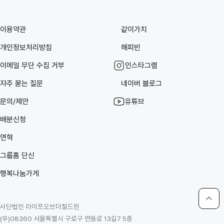
이용약관
같이가치
개인정보처리방침
해피빈
이메일 무단 수집 거부
인스타그램
자주 묻는 질문
네이버 블로그
문의/제안
유튜브
배분신청
연혁
그룹홈 단신
행복나눔가게
사단법인 라이프오브더칠드런
(우)08360 서울특별시 구로구 연동로 13길7 5층