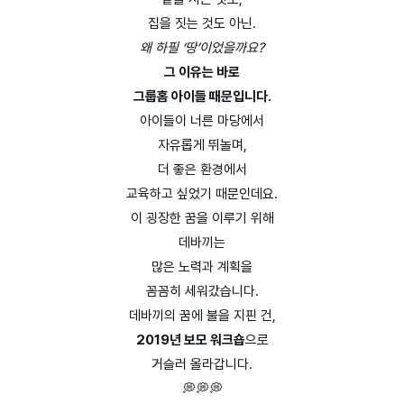
집을 짓는 것도 아닌.
왜 하필 ‘땅’이었을까요?
그 이유는 바로
그룹홈 아이들 때문입니다.
아이들이 너른 마당에서
자유롭게 뛰놀며,
더 좋은 환경에서
교육하고 싶었기 때문인데요.
이 굉장한 꿈을 이루기 위해
데바끼는
많은 노력과 계획을
꼼꼼히 세워갔습니다.
데바끼의 꿈에 불을 지핀 건,
2019년 보모 워크숍
으로
거슬러 올라갑니다.
💭💭💭