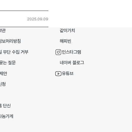
2025.09.09
약관
같이가치
정보처리방침
해피빈
 무단 수집 거부
인스타그램
묻는 질문
네이버 블로그
/제안
유튜브
신청
홈 단신
나눔가게