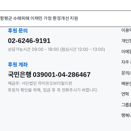
함평군 수해피해 이재민 가정 환경개선 지원
이용
후원 문의
02-6246-9191
개인
상담가능시간 09:00 - 18:00 (점심시간 12:00 - 13:00)
이메일
자주 
후원 계좌
문의
국민은행
039001-04-286467
배분
예금주: 사단법인 라이프오브더칠드런
후원자 확인을 위해, 입금 후 꼭 전화주시기 바랍니다.
연혁
그룹
행복